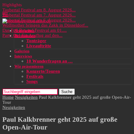
Highlights
Taubertal Festival am 8. August 2026...
Taubertal Festival am 7. August 2026...
Taubertal Festival am 6. August 2026...
Wolfmother bringen das Zakk in Düsseldorf...
Das Full Rewind Festival am 01....
Neuigkeiten
Party On! Ein Ausflug auf den...
Rezensionen
Tonträger
Liveauftritte
Galerien
Interviews
10 Wunderfragen an …
Wir präsentieren
Konzerte/Touren
Festivals
Songs
Suche
Home
Neuigkeiten
Paul Kalkbrenner geht 2025 auf große Open-Air-
Tour
Neuigkeiten
Paul Kalkbrenner geht 2025 auf große
Open-Air-Tour