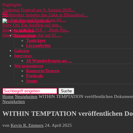
Highlights
Taubertal Festival am 6. August 2026...
Wolfmother bringen das Zakk in Düsseldorf...
Das Full Rewind Festival am 01....
Party On! Ein Ausflug auf den...
Review: SOKO LiNX – „Punk Für...
Neuigkeiten
Das Wacken Open Air am 01....
Rezensionen
Tonträger
Liveauftritte
Galerien
Interviews
10 Wunderfragen an …
Wir präsentieren
Konzerte/Touren
Festivals
Songs
Suche
Home
Neuigkeiten
WITHIN TEMPTATION veröffentlichen Dokumentati
Neuigkeiten
WITHIN TEMPTATION veröffentlichen Dokum
von
Kevin R. Emmers
24. April 2025