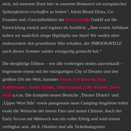
stolz, mit unserem Team hier in unserem Heimatort ein europäisches
Spitzenfestival erschaffen zu haben“
, blickt Bernd Dicks, Co-
Founder und -Geschäftsführer der
Parookaville
GmbH auf die
Entwicklung zurück und ergänzt als Ausblick:
„Zum ersten Jubiläum
haben wir natürlich einige Highlights am Start! Wir wollen aber
insbesondere den grandiosen Vibe erhalten, der PAROOKAVILLE
auch diesen Sommer wieder einzigartig gemacht hat.“
Die diesjährige Edition – wie alle vorherigen restlos ausverkauft –
begeisterte erneut mit der einzigartigen City of Dreams und den
größten DJs der Welt, darunter
Armin van Buuren, Paul
Kalkbrenner, Robin Schulz, John Summit, Lilly Palmer, Steve
Aoki
u.v.m. Die komplett neuen Bereiche ‚Theatre District‘ und
‚Upper West Side‘ sowie passgenaue neue Camping-Angebote trafen
exakt die Wünsche der treuen Fans und neuen Citizens. Auch der
Early Access am Mittwoch war ein voller Erfolg und wird erneut
verfügbar sein. Ab 6. Oktober sind alle Ticketkategorien