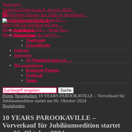
Highlights
Taubertal Festival am 6. August 2026...
Wolfmother bringen das Zakk in Düsseldorf...
Das Full Rewind Festival am 01....
Party On! Ein Ausflug auf den...
Review: SOKO LiNX – „Punk Für...
Neuigkeiten
Das Wacken Open Air am 01....
Rezensionen
Tonträger
Liveauftritte
Galerien
Interviews
10 Wunderfragen an …
Wir präsentieren
Konzerte/Touren
Festivals
Songs
Suche
Home
Neuigkeiten
10 YEARS PAROOKAVILLE – Vorverkauf für
Jubiläumsedition startet am 06. Oktober 2024
Neuigkeiten
10 YEARS PAROOKAVILLE –
Vorverkauf für Jubiläumsedition startet