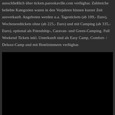
ausschließlich über tickets.parookaville.com verfügbar. Zahlreiche
beliebte Kategorien waren in den Vorjahren binnen kurzer Zeit
ausverkauft. Angeboten werden u.a. Tagestickets (ab 109,- Euro),
Wochenendtickets ohne (ab 225,- Euro) und mit Camping (ab 335,-
Euro), optional als Friendship-, Caravan- und Green-Camping. Full
Weekend Tickets inkl. Unterkunft sind als Easy Camp, Comfort- /
Deluxe-Camp und mit Hotelzimmern verfügbar.