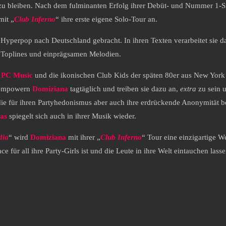
 zu bleiben. Nach dem fulminanten Erfolg ihrer Debüt- und Nummer 1-S
mit „
Club Inferno
“ ihre erste eigene Solo-Tour an.
Hyperpop nach Deutschland gebracht. In ihren Texten verarbeitet sie d
hy Toplines und einprägsamen Melodien.
,
PC Music
und die ikonischen Club Kids der späten 80er aus New York 
empowern
Domiziana
tagtäglich und treiben sie dazu an,
extra
zu sein u
 die für ihren Partyhedonismus aber auch ihre erdrückende Anonymität 
nas
spiegelt sich auch in ihrer Musik wieder.
dia
“ wird
Domiziana
mit ihrer „
Club Inferno
“ Tour eine einzigartige W
e für all ihre Party-Girls ist und die Leute in ihre Welt eintauchen lass