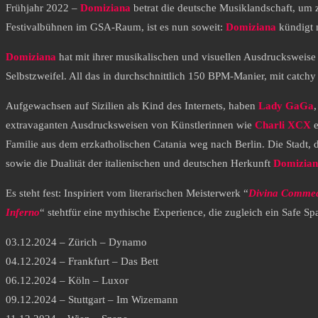
Frühjahr 2022 –
Domiziana
betrat die deutsche Musiklandschaft, um
Festivalbühnen im GSA-Raum, ist es nun soweit:
Domiziana
kündigt 
Domiziana
hat mit ihrer musikalischen und visuellen Ausdrucksweise 
Selbstzweifel. All das in durchschnittlich 150 BPM-Manier, mit catc
Aufgewachsen auf Sizilien als Kind des Internets, haben
Lady GaGa
extravaganten Ausdrucksweisen von Künstlerinnen wie
Charli XCX
Familie aus dem erzkatholischen Catania weg nach Berlin. Die Stadt,
sowie die Dualität der italienischen und deutschen Herkunft
Domizia
Es steht fest: Inspiriert vom literarischen Meisterwerk “
Divina Comme
Inferno
“ stehtfür eine mythische Experience, die zugleich ein Safe Spac
03.12.2024 – Zürich – Dynamo
04.12.2024 – Frankfurt – Das Bett
06.12.2024 – Köln – Luxor
09.12.2024 – Stuttgart – Im Wizemann