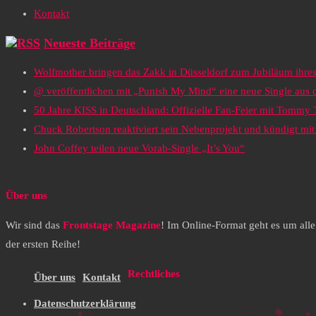
Kontakt
Neueste Beiträge
Wolfmother bringen das Zakk in Düsseldorf zum Jubiläum ihr
@ veröffentlichen mit „Punish My Mind“ eine neue Single au
50 Jahre KISS in Deutschland: Offizielle Fan-Feier mit Tommy
Chuck Robertson reaktiviert sein Nebenprojekt und kündigt m
John Coffey teilen neue Vorab-Single „It’s You“
Über uns
Wir sind das
Frontstage Magazine
! Im Online-Format geht es um all
der ersten Reihe!
Rechtliches
Über uns
Kontakt
Datenschutzerklärung