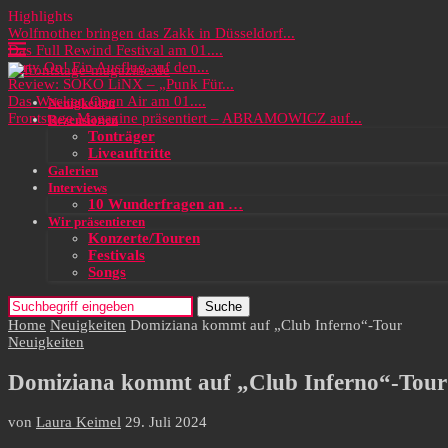
Highlights
Wolfmother bringen das Zakk in Düsseldorf...
Das Full Rewind Festival am 01....
Party On! Ein Ausflug auf den...
Review: SOKO LiNX – „Punk Für...
Das Wacken Open Air am 01....
Neuigkeiten
Frontstage Magazine präsentiert – ABRAMOWICZ auf...
Rezensionen
Tonträger
Liveauftritte
Galerien
Interviews
10 Wunderfragen an …
Wir präsentieren
Konzerte/Touren
Festivals
Songs
Suche
Home
Neuigkeiten
Domiziana kommt auf „Club Inferno“-Tour
Neuigkeiten
Domiziana kommt auf „Club Inferno“-Tour
von
Laura Keimel
29. Juli 2024