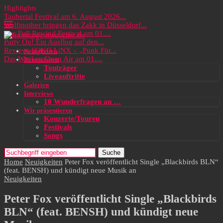
Highlights
Taubertal Festival am 6. August 2026...
Wolfmother bringen das Zakk in Düsseldorf...
Das Full Rewind Festival am 01....
Party On! Ein Ausflug auf den...
Review: SOKO LiNX – „Punk Für...
Neuigkeiten
Das Wacken Open Air am 01....
Rezensionen
Tonträger
Liveauftritte
Galerien
Interviews
10 Wunderfragen an …
Wir präsentieren
Konzerte/Touren
Festivals
Songs
Suche
Home
Neuigkeiten
Peter Fox veröffentlicht Single „Blackbirds BLN“
(feat. BENSH) und kündigt neue Musik an
Neuigkeiten
Peter Fox veröffentlicht Single „Blackbirds
BLN“ (feat. BENSH) und kündigt neue