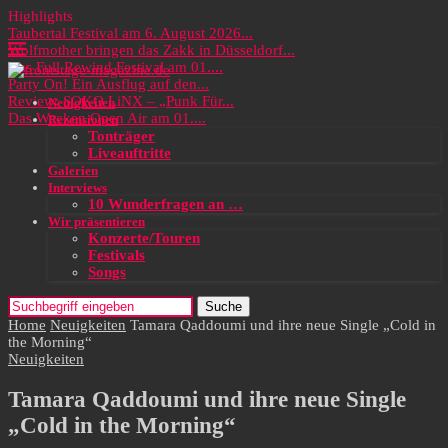
Highlights
Taubertal Festival am 6. August 2026...
Wolfmother bringen das Zakk in Düsseldorf...
Das Full Rewind Festival am 01....
Party On! Ein Ausflug auf den...
Review: SOKO LiNX – „Punk Für...
Neuigkeiten
Das Wacken Open Air am 01....
Rezensionen
Tonträger
Liveauftritte
Galerien
Interviews
10 Wunderfragen an …
Wir präsentieren
Konzerte/Touren
Festivals
Songs
Suche
Home
Neuigkeiten
Tamara Qaddoumi und ihre neue Single „Cold in
the Morning“
Neuigkeiten
Tamara Qaddoumi und ihre neue Single
„Cold in the Morning“