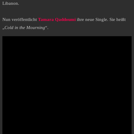
Libanon.
Nun veröffentlicht
Tamara Qaddoumi
ihre neue Single. Sie heißt
„
Cold in the Mourning
“.