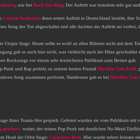
chitects
, wie bei
Rock Am Ring
. Der Auftritt war trotzdem sehr gut un
wo
Lauren Sanderson
ihren ersten Auftritt in Deutschland bestritt, ihre 
n Song der Ton abgeschaltet und alle dachten der Auftritt sei vorbei,
ie Utopia Stage. Heute sollte es wohl an allen Bühnen nicht mit dem Ton
wegung gab es auch hier nicht, was vielleicht auch der Hitze geschulde
schen Rocksongs vor einem sehr textsicheren Publikum zum Besten gab.
op-Punk und Rap perfekt zu seinem besten Freund
Machine Gun Kelly
p
r anderen Song zusammen performt. Stattdessen gab es bei
Machine Gun 
ge ihren Traum-Slot gespielt. Gefeiert wurden sie vom Publikum mit vie
g,nowhere.
weiter, der seinen Pop-Punk mit deutlichen Nu-Metal Einflüs
em Head der Orbit Stage:
Carpenter Brut
. Hier wurde neben feinster e