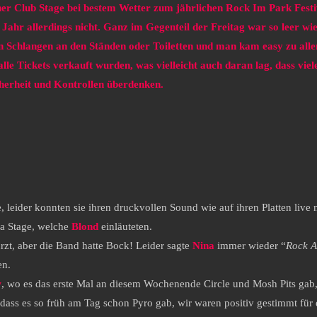
er Club Stage bei bestem Wetter zum jährlichen Rock Im Park Festi
ahr allerdings nicht. Ganz im Gegenteil der Freitag war so leer wie
gen Schlangen an den Ständen oder Toiletten und man kam easy zu all
e Tickets verkauft wurden, was vielleicht auch daran lag, dass viel
cherheit und Kontrollen überdenken.
, leider konnten sie ihren druckvollen Sound wie auf ihren Platten liv
ia Stage, welche
Blond
einläuteten.
rzt, aber die Band hatte Bock! Leider sagte
Nina
immer wieder “
Rock A
en.
w
, wo es das erste Mal an diesem Wochenende Circle und Mosh Pits gab, 
ass es so früh am Tag schon Pyro gab, wir waren positiv gestimmt für 