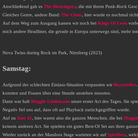
Anschließend gab es
The Menzingers
, die mit ihrem Punk-Rock Gesc
Gleiches Genre, andere Band:
The Chats
, hier wurde es nochmal rich
Auf dem Weg zum Ausgang kamen wir noch bei
Kings Of Leon
vorbe
mich andere Headliner, die gerade in Europa unterwegs sind, mehr inte
Nova Twins during Rock im Park, Nürnberg (2023)
Samstag:
Aufgrund der schlechten Einlass-Situation verpassten wir
Boysetsfire
konnten und Frauen über eine Stunde anstehen mussten.
Dann war halt
Maggie Lindemann
unser erster Act des Tages. Sie spi
Negativ fiel uns auf, dass oft auf Playback zurückgegriffen wurde.
Auf zu
Sum 41
, hier waren also die ganzen Menschen, die bei
Maggi
keinem anderen Act. Sie spielten ein gutes Best-Of Set aus ihrer ganze
Wieder zurück an der Mandora Stage warteten wir auf
Spiritbox
, wel