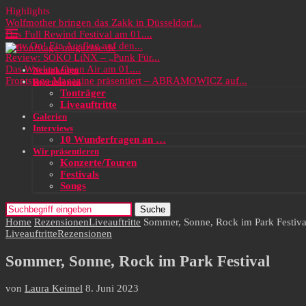
Highlights
Wolfmother bringen das Zakk in Düsseldorf...
Das Full Rewind Festival am 01....
Party On! Ein Ausflug auf den...
Review: SOKO LiNX – „Punk Für...
Das Wacken Open Air am 01....
Neuigkeiten
Frontstage Magazine präsentiert – ABRAMOWICZ auf...
Rezensionen
Tonträger
Liveauftritte
Galerien
Interviews
10 Wunderfragen an …
Wir präsentieren
Konzerte/Touren
Festivals
Songs
Suche
Home
Rezensionen
Liveauftritte
Sommer, Sonne, Rock im Park Festiva
Liveauftritte
Rezensionen
Sommer, Sonne, Rock im Park Festival
von
Laura Keimel
8. Juni 2023