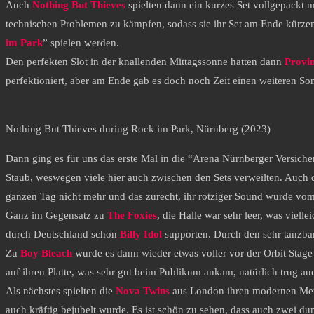
Auch
Nothing But Thieves
spielten dann ein kurzes Set vollgepackt m
technischen Problemen zu kämpfen, sodass sie ihr Set am Ende kürzen 
im Park
” spielen werden.
Den perfekten Slot in der knallenden Mittagssonne hatten dann
Provi
perfektioniert, aber am Ende gab es doch noch Zeit einen weiteren S
Nothing But Thieves during Rock im Park, Nürnberg (2023)
Dann ging es für uns das erste Mal in die “Arena Nürnberger Versicher
Staub, weswegen viele hier auch zwischen den Sets verweilten. Auch 
ganzen Tag nicht mehr und das zurecht, ihr rotziger Sound wurde vom
Ganz im Gegensatz zu
The Foxies
, die Halle war sehr leer, was viel
durch Deutschland schon
Billy Idol
supporten. Durch den sehr tanzb
Zu
Boy Bleach
wurde es dann wieder etwas voller vor der Orbit Stage
auf ihren Platte, was sehr gut beim Publikum ankam, natürlich trug au
Als nächstes spielten die
Nova Twins
aus London ihren modernen Metal
auch kräftig bejubelt wurde. Es ist schön zu sehen, dass auch zwei du