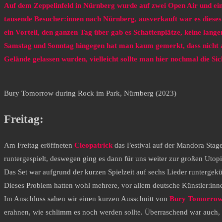
Auf dem Zeppelinfeld in Nürnberg wurde auf zwei Open Air und ein
tausende Besucher:innen nach Nürnberg, ausverkauft war es dieses J
ein Vorteil, den ganzen Tag über gab es Schattenplätze, keine lan
Samstag und Sonntag hingegen hat man kaum gemerkt, dass nicht all
Gelände gelassen wurden, vielleicht sollte man hier nochmal die Si
Bury Tomorrow during Rock im Park, Nürnberg (2023)
Freitag:
Am Freitag eröffneten
Cleopatrick
das Festival auf der Mandora Stage
runtergespielt, deswegen ging es dann für uns weiter zur großen Utop
Das Set war aufgrund der kurzen Spielzeit auf sechs Lieder runtergekü
Dieses Problem hatten wohl mehrere, vor allem deutsche Künstler:inn
Im Anschluss sahen wir einen kurzen Ausschnitt von
Bury Tomorro
erahnen, wie schlimm es noch werden sollte. Überraschend war auch, d