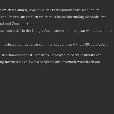
sam etwas ändert, sowohl in der Festivallandschaft als auch im
en. Positiv aufgefallen ist, dass es kaum übermäßig alkoholisierte
onal und Zuschauer:innen.
mmer noch tief in der Lunge. Ansonsten wären ein paar Mülltonnen und
 nächstes Jahr dabei zu sein, merkt euch den 07. bis 09. Juni 2024.
 Brut
charlotte sands
Cleopatrick
Employed to Serve
Festival
Fever
ing nowhere
Nova Twins
Oli Sykes
Pabst
Provinz
Review
Rock am