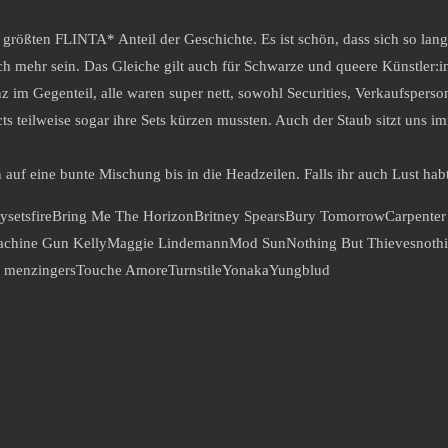
größten FLINTA* Anteil der Geschichte. Es ist schön, dass sich so lang
 mehr sein. Das Gleiche gilt auch für Schwarze und queere Künstler:inn
z im Gegenteil, alle waren super nett, sowohl Securities, Verkaufspers
s teilweise sogar ihre Sets kürzen mussten. Auch der Staub sitzt uns i
f eine bunte Mischung bis in die Headzeilen. Falls ihr auch Lust habt,
ysetsfire
Bring Me The Horizon
Britney Spears
Bury Tomorrow
Carpenter
chine Gun Kelly
Maggie Lindemann
Mod Sun
Nothing But Thieves
noth
e menzingers
Touche Amore
Turnstile
Yonaka
Yungblud