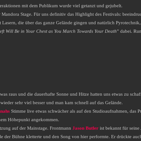
teraktionen mit dem Publikum wurde viel getanzt und gejubelt.
 Mandora Stage. Für uns definitiv das Highlight des Festivals: beeindr
mit Lasern, die über das ganze Gelände gingen und natürlich Pyrotech
Left Will Be in Your Chest as You March Towards Your Death
” dabei. Run
etwas raus und die dauerhafte Sonne und Hitze hatten uns etwas zu schaf
 wieder sehr viel besser und man kam schnell auf das Gelände.
nahs
Stimme live etwas schwächer als auf den Studioaufnahmen, das Pub
 einem Höhepunkt angekommen.
tzung auf der Mainstage. Frontmann
Jason Butler
ist bekannt für seine
e der Bühne kletterte und den Song von hier performte. Er drückte au