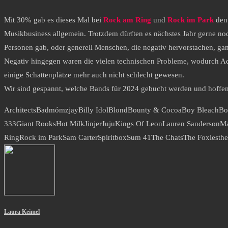
Mit 30% gab es dieses Mal bei
Rock am Ring
und
Rock im Park
den 
Musikbusiness allgemein. Trotzdem dürften es nächstes Jahr gerne noch
Personen gab, oder generell Menschen, die negativ hervorstachen, gan
Negativ hingegen waren die vielen technischen Probleme, wodurch Act
einige Schattenplätze mehr auch nicht schlecht gewesen.
Wir sind gespannt, welche Bands für 2024 gebucht werden und hoffen au
Architects
Badmómzjay
Billy Idol
Blond
Bounty & Cocoa
Boy Bleach
Bo
333
Giant Rooks
Hot Milk
Jinjer
Juju
Kings Of Leon
Lauren Sanderson
Ma
Ring
Rock im Park
Sam Carter
Spiritbox
Sum 41
The Chats
The Foxies
th
Laura Keimel