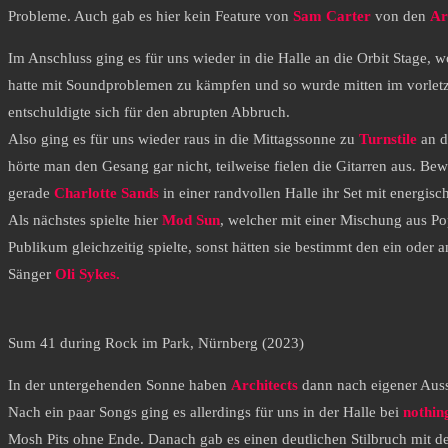
Probleme. Auch gab es hier kein Feature von
Sam Carter
von den
Ar
Im Anschluss ging es für uns wieder in die Halle an die Orbit Stage, 
hatte mit Soundproblemen zu kämpfen und so wurde mitten im vorletzte
entschuldigte sich für den abrupten Abbruch.
Also ging es für uns wieder raus in die Mittagssonne zu
Turnstile
an d
hörte man den Gesang gar nicht, teilweise fielen die Gitarren aus. Be
gerade
Charlotte Sands
in einer randvollen Halle ihr Set mit energi
Als nächstes spielte hier
Mod Sun
, welcher mit einer Mischung aus P
Publikum gleichzeitig spielte, sonst hätten sie bestimmt den ein ode
Sänger
Oli Sykes.
Sum 41 during Rock im Park, Nürnberg (2023)
In der untergehenden Sonne haben
Architects
dann nach eigener Aussa
Nach ein paar Songs ging es allerdings für uns in der Halle bei
nothin
Mosh Pits ohne Ende. Danach gab es einen deutlichen Stilbruch mit d