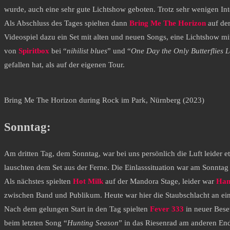
wurde, auch eine sehr gute Lichtshow geboten. Trotz sehr wenigen In
Als Abschluss des Tages spielten dann
Bring Me The Horizon
auf der
Videospiel dazu ein Set mit alten und neuen Songs, eine Lichtshow 
von
Spiritbox
bei “
nihilist blues
” und “
One Day the Only Butterflies 
gefallen hat, als auf der eigenen Tour.
Bring Me The Horizon during Rock im Park, Nürnberg (2023)
Sonntag:
Am dritten Tag, dem Sonntag, war bei uns persönlich die Luft leider 
lauschten dem Set aus der Ferne. Die Einlasssituation war am Sonntag
Als nächstes spielten
Hot Milk
auf der Mandora Stage, leider war
Han
zwischen Band und Publikum. Heute war hier die Staubschlacht an
Nach dem gelungen Start in den Tag spielten
Fever 333
in neuer Bese
beim letzten Song “
Hunting Season
” in das Riesenrad am anderen End