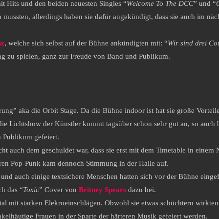
it Hits und den beiden neuesten Singles “
Welcome To The DCC
” und “
mussten, allerdings haben sie dafür angekündigt, dass sie auch im nächs
nz
, welche sich selbst auf der Bühne ankündigten mit: “
Wir sind drei C
ong zu spielen, ganz zur Freude von Band und Publikum.
ung” aka die Orbit Stage. Da die Bühne indoor ist hat sie große Vortei
die Lichtshow der Künstler kommt tagsüber schon sehr gut an, so auch 
 Publikum gefeiert.
leicht auch dem geschuldet war, dass sie erst mit dem Timetable in einem
aren Pop-Punk kam dennoch Stimmung in der Halle auf.
 und auch einige textsichere Menschen hatten sich vor der Bühne eingef
ch das “
Toxic
” Cover von
Britney Spears
dazu bei.
 mit starken Elekroeinschlägen. Obwohl sie etwas schüchtern wirkten
nkelhäutige Frauen in der Sparte der härteren Musik gefeiert werden.