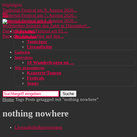
Highlights
Taubertal Festival am 8. August 2026...
Taubertal Festival am 7. August 2026...
Taubertal Festival am 6. August 2026...
Wolfmother bringen das Zakk in Düsseldorf...
Das Full Rewind Festival am 01....
Neuigkeiten
Party On! Ein Ausflug auf den...
Rezensionen
Tonträger
Liveauftritte
Galerien
Interviews
10 Wunderfragen an …
Wir präsentieren
Konzerte/Touren
Festivals
Songs
Suche
Home
Tags
Posts getagged mit "nothing nowhere"
nothing nowhere
Liveauftritte
Rezensionen