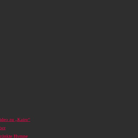
ideo zu „Kairo“
ber
etränkte Hymne