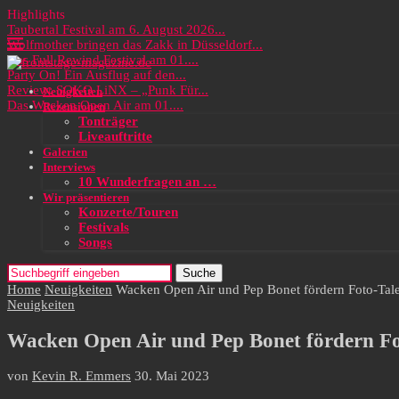
Highlights
Taubertal Festival am 6. August 2026...
Wolfmother bringen das Zakk in Düsseldorf...
Das Full Rewind Festival am 01....
Party On! Ein Ausflug auf den...
Review: SOKO LiNX – „Punk Für...
Neuigkeiten
Das Wacken Open Air am 01....
Rezensionen
Tonträger
Liveauftritte
Galerien
Interviews
10 Wunderfragen an …
Wir präsentieren
Konzerte/Touren
Festivals
Songs
Suche
Home
Neuigkeiten
Wacken Open Air und Pep Bonet fördern Foto-Tal
Neuigkeiten
Wacken Open Air und Pep Bonet fördern Fo
von
Kevin R. Emmers
30. Mai 2023