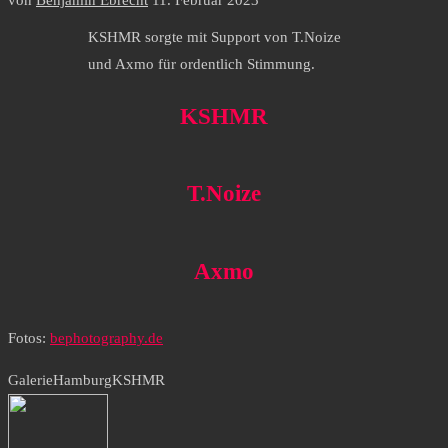
von
Benjamin Ebrecht
11. Februar 2023
KSHMR sorgte mit Support von T.Noize
und Axmo für ordentlich Stimmung.
KSHMR
T.Noize
Axmo
Fotos:
bephotography.de
Galerie
Hamburg
KSHMR