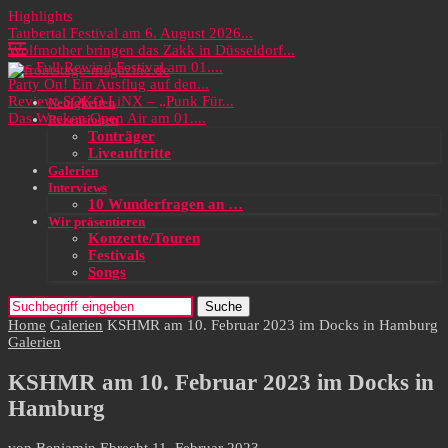
Highlights
Taubertal Festival am 6. August 2026...
Wolfmother bringen das Zakk in Düsseldorf...
Das Full Rewind Festival am 01....
Party On! Ein Ausflug auf den...
Review: SOKO LiNX – „Punk Für...
Neuigkeiten
Das Wacken Open Air am 01....
Rezensionen
Tonträger
Liveauftritte
Galerien
Interviews
10 Wunderfragen an …
Wir präsentieren
Konzerte/Touren
Festivals
Songs
Suche
Home
Galerien
KSHMR am 10. Februar 2023 im Docks in Hamburg
Galerien
KSHMR am 10. Februar 2023 im Docks in
Hamburg