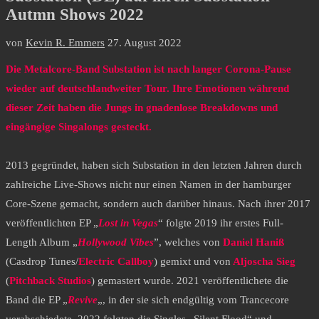
Autmn Shows 2022
von
Kevin R. Emmers
27. August 2022
Die Metalcore-Band Substation ist nach langer Corona-Pause
wieder auf deutschlandweiter Tour. Ihre Emotionen während
dieser Zeit haben die Jungs in gnadenlose Breakdowns und
eingängige Singalongs gesteckt.
2013 gegründet, haben sich Substation in den letzten Jahren durch
zahlreiche Live-Shows nicht nur einen Namen in der hamburger
Core-Szene gemacht, sondern auch darüber hinaus. Nach ihrer 2017
veröffentlichten EP „
Lost in Vegas
“ folgte 2019 ihr erstes Full-
Length Album „
Hollywood Vibes
”, welches von
Daniel Haniß
(Casdrop Tunes/
Electric Callboy
) gemixt und von
Aljoscha Sieg
(
Pitchback Studios
) gemastert wurde. 2021 veröffentlichete die
Band die EP „
Revive
„, in der sie sich endgültig vom Trancecore