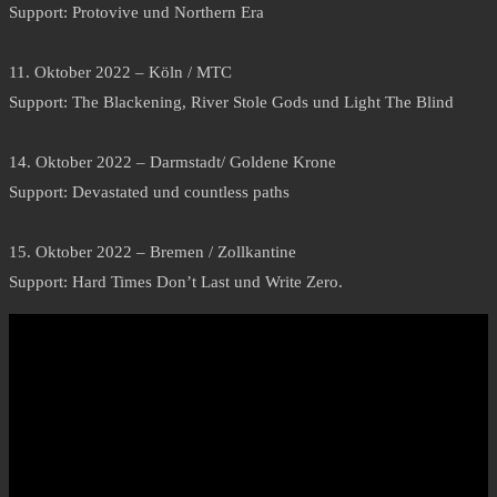
Support: Protovive und Northern Era
11. Oktober 2022 – Köln / MTC
Support: The Blackening, River Stole Gods und Light The Blind
14. Oktober 2022 – Darmstadt/ Goldene Krone
Support: Devastated und countless paths
15. Oktober 2022 – Bremen / Zollkantine
Support: Hard Times Don’t Last und Write Zero.