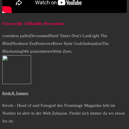
Fotocredit: Offizielles Pressefoto
countless paths
Devastated
Hard Times Don't Last
Light The
Blind
Northern Era
Protovive
River Stole Gods
Substation
The
Blackening
Wir präsentieren
Write Zero.
Kevin R. Emmers
Kevin - Head of und Fotograf des Frontstage Magazine lebt im
Norden ist aber in der Welt Zuhause. Findet sich immer da wo etwas
los ist.