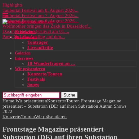
Highlights
Taubertal Festival am 8. August 2026...
Taubertal Festival am 7. August 2026...
Taubertal Festival am 6. August 2026...
Wolfmother bringen das Zakk in Düsseldorf...
Das Full Rewind Festival am 01....
Neuigkeiten
Party On! Ein Ausflug auf den...
Rezensionen
Tonträger
Liveauftritte
Galerien
Interviews
10 Wunderfragen an …
Wir präsentieren
Konzerte/Touren
Festivals
Songs
Suche
Home
Wir präsentieren
Konzerte/Touren
Frontstage Magazine
präsentiert – Substation (DE) auf ihren Substation Autmn Shows
2022
Konzerte/Touren
Wir präsentieren
Frontstage Magazine präsentiert –
Substation (DE) auf ihren Substation