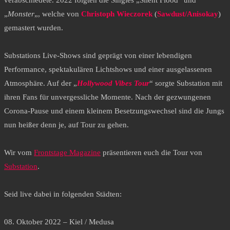
verabschiedete. 2022 folgten die Singles „Silent Flood“ und
„
Monster
„, welche von
Christoph Wieczorek
(
Sawdust/Anisokay
)
gemastert wurden.
Substations Live-Shows sind geprägt von einer lebendigen
Performance, spektakulären Lichtshows und einer ausgelassenen
Atmosphäre. Auf der „
Hollywood Vibes Tour
“ sorgte Substation mit
ihren Fans für unvergessliche Momente. Nach der gezwungenen
Corona-Pause und einem kleinem Besetzungswechsel sind die Jungs
nun heißer denn je, auf Tour zu gehen.
Wir vom
Frontstage Magazine
präsentieren euch die Tour von
Substation
.
Seid live dabei in folgenden Städten:
08. Oktober 2022 – Kiel / Medusa