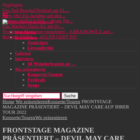
Highlights
Das Full Rewind Festival am 01....
Party On! Ein Ausflug auf den...
Review: SOKO LiNX – „Punk Für...
Das Wacken Open Air am 01....
Frontstage Magazine präsentiert – ABRAMOWICZ auf...
Neuigkeiten
Review: TYNA – „ALLEN GEHT ES“
Rezensionen
Tonträger
Liveauftritte
Galerien
Interviews
10 Wunderfragen an …
Wir präsentieren
Konzerte/Touren
Festivals
Songs
Suche
Home
Wir präsentieren
Konzerte/Touren
FRONTSTAGE
MAGAZINE PRÄSENTIERT – DEVIL MAY CARE AUF IHRER
TOUR 2022
Konzerte/Touren
Wir präsentieren
FRONTSTAGE MAGAZINE
PRÄSENTIERT – DEVIL MAY CARE