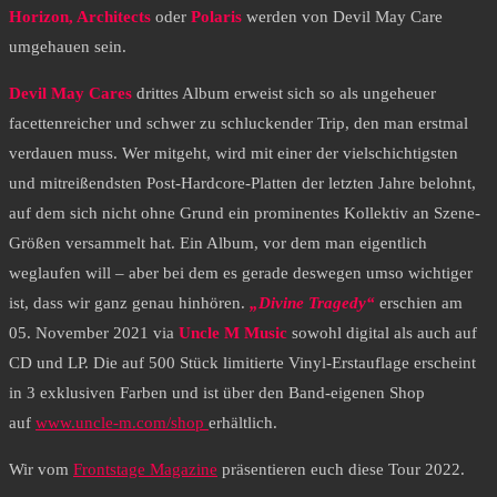
Horizon, Architects
oder
Polaris
werden von Devil May Care
umgehauen sein.
Devil May Cares
drittes Album erweist sich so als ungeheuer
facettenreicher und schwer zu schluckender Trip, den man erstmal
verdauen muss. Wer mitgeht, wird mit einer der vielschichtigsten
und mitreißendsten Post-Hardcore-Platten der letzten Jahre belohnt,
auf dem sich nicht ohne Grund ein prominentes Kollektiv an Szene-
Größen versammelt hat. Ein Album, vor dem man eigentlich
weglaufen will – aber bei dem es gerade deswegen umso wichtiger
ist, dass wir ganz genau hinhören.
„Divine Tragedy“
erschien am
05. November 2021 via
Uncle M Music
sowohl digital als auch auf
CD und LP. Die auf 500 Stück limitierte Vinyl-Erstauflage erscheint
in 3 exklusiven Farben und ist über den Band-eigenen Shop
auf
www.uncle-m.com/shop
erhältlich.
Wir vom
Frontstage Magazine
präsentieren euch diese Tour 2022.