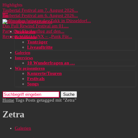
Highlights
Taubertal Festival am 7. August 2026...
Taubertal Festival am 6. August 2026...
Wolfmother bringen das Zakk in Düsseldorf...
Das Full Rewind Festival am 01....
Party On! Ein Ausflug auf den...
Neuigkeiten
Review: SOKO LiNX – „Punk Für...
Rezensionen
Tonträger
Liveauftritte
Galerien
Interviews
10 Wunderfragen an …
Wir präsentieren
Konzerte/Touren
Festivals
Songs
Suche
Home
Tags
Posts getagged mit "Zetra"
Zetra
Galerien