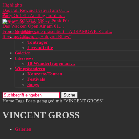
Highlights
Das Full Rewind Festival am 01....
Party On! Ein Ausflug auf den...
Review: SOKO LiNX – „Punk Für...
Das Wacken Open Air am 01....
Frontstage Magazine präsentiert – ABRAMOWICZ auf...
Neuigkeiten
Review: Citizen – „Halcyon Blues“
Rezensionen
Tonträger
Liveauftritte
Galerien
Interviews
10 Wunderfragen an …
Wir präsentieren
Konzerte/Touren
Festivals
Songs
Suche
Home
Tags
Posts getagged mit "VINCENT GROSS"
VINCENT GROSS
Galerien