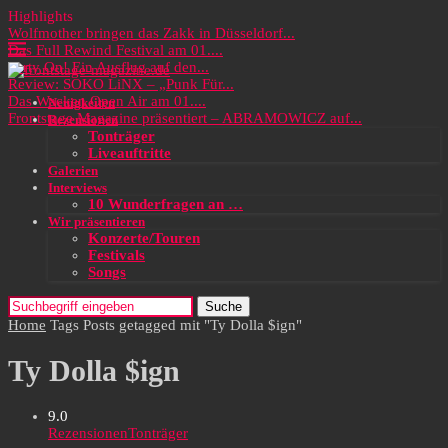
Highlights
Wolfmother bringen das Zakk in Düsseldorf...
Das Full Rewind Festival am 01....
Party On! Ein Ausflug auf den...
Review: SOKO LiNX – „Punk Für...
Das Wacken Open Air am 01....
Neuigkeiten
Frontstage Magazine präsentiert – ABRAMOWICZ auf...
Rezensionen
Tonträger
Liveauftritte
Galerien
Interviews
10 Wunderfragen an …
Wir präsentieren
Konzerte/Touren
Festivals
Songs
Suche
Home
Tags
Posts getagged mit "Ty Dolla $ign"
Ty Dolla $ign
9.0
Rezensionen
Tonträger