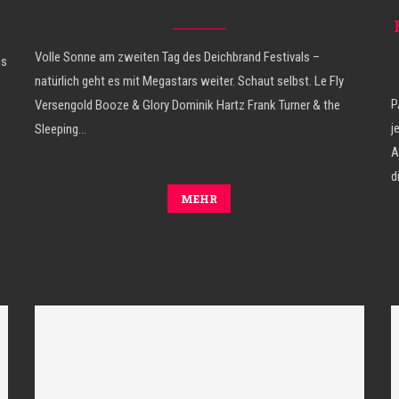
Volle Sonne am zweiten Tag des Deichbrand Festivals –
es
natürlich geht es mit Megastars weiter. Schaut selbst. Le Fly
P
Versengold Booze & Glory Dominik Hartz Frank Turner & the
j
Sleeping…
A
d
MEHR