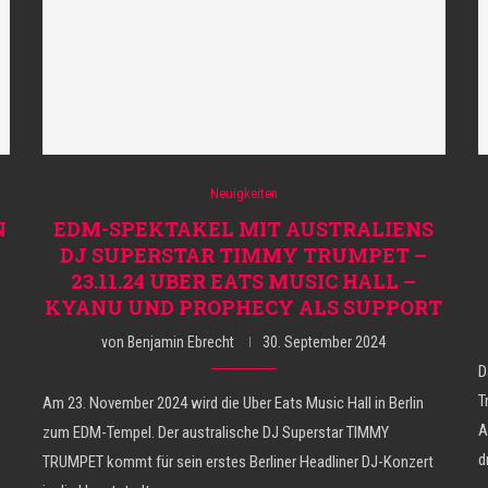
Neuigkeiten
N
EDM-SPEKTAKEL MIT AUSTRALIENS
DJ SUPERSTAR TIMMY TRUMPET –
23.11.24 UBER EATS MUSIC HALL –
KYANU UND PROPHECY ALS SUPPORT
von
Benjamin Ebrecht
30. September 2024
D
T
Am 23. November 2024 wird die Uber Eats Music Hall in Berlin
A
zum EDM-Tempel. Der australische DJ Superstar TIMMY
d
TRUMPET kommt für sein erstes Berliner Headliner DJ-Konzert