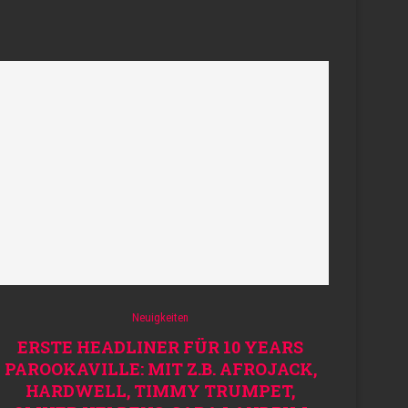
Neuigkeiten
ERSTE HEADLINER FÜR 10 YEARS
PAROOKAVILLE: MIT Z.B. AFROJACK,
HARDWELL, TIMMY TRUMPET,