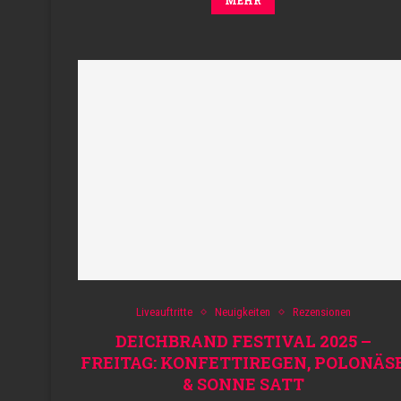
Liveauftritte
Neuigkeiten
Rezensionen
DEICHBRAND FESTIVAL 2025 –
FREITAG: KONFETTIREGEN, POLONÄS
& SONNE SATT