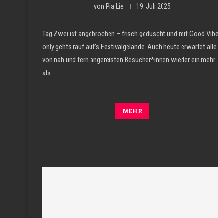
von
Pia Lie
19. Juli 2025
Tag Zwei ist angebrochen – frisch geduscht und mit Good Vib
only gehts rauf auf’s Festivalgelände. Auch heute erwartet alle
von nah und fern angereisten Besucher*innen wieder ein mehr
als…
MEHR