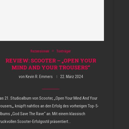
Rezensionen
Tonträger
REVIEW: SCOOTER – „OPEN YOUR
MIND AND YOUR TROUSERS“
von
Kevin R. Emmers
22. März 2024
as 21. Studioalbum von Scooter, „Open Your Mind And Your
rousers„, knüpft nahtlos an den Erfolg des vorherigen Top-5-
lbums „God Save The Rave“ an. Mit einem klassisch
ruckvollen Scooter-Erfolgsstil präsentiert…