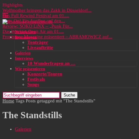
Highlights
Wolfmother bringen das Zakk in Düsseldorf...
Das Full Rewind Festival am 01....
Party On! Ein Ausflug auf den...
Review: SOKO LiNX – „Punk Für...
Das Wacken Open Air am 01....
Neuigkeiten
Frontstage Magazine präsentiert – ABRAMOWICZ auf...
Rezensionen
Tonträger
Liveauftritte
Galerien
Interviews
10 Wunderfragen an …
Wir präsentieren
Konzerte/Touren
Festivals
Songs
Suche
Home
Tags
Posts getagged mit "The Standstills"
The Standstills
Galerien