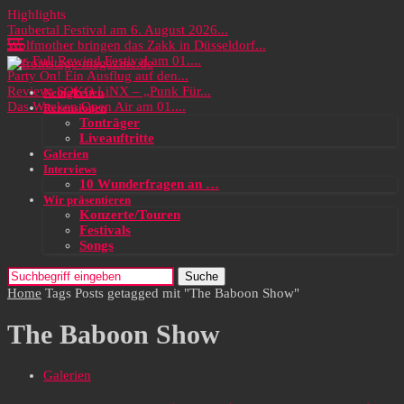
Highlights
Taubertal Festival am 6. August 2026...
Wolfmother bringen das Zakk in Düsseldorf...
Das Full Rewind Festival am 01....
Party On! Ein Ausflug auf den...
Review: SOKO LiNX – „Punk Für...
Neuigkeiten
Das Wacken Open Air am 01....
Rezensionen
Tonträger
Liveauftritte
Galerien
Interviews
10 Wunderfragen an …
Wir präsentieren
Konzerte/Touren
Festivals
Songs
Suche
Home
Tags
Posts getagged mit "The Baboon Show"
The Baboon Show
Galerien