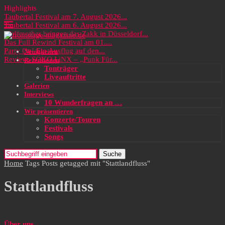
Highlights
Taubertal Festival am 7. August 2026...
Taubertal Festival am 6. August 2026...
Wolfmother bringen das Zakk in Düsseldorf...
Das Full Rewind Festival am 01....
Party On! Ein Ausflug auf den...
Neuigkeiten
Review: SOKO LiNX – „Punk Für...
Rezensionen
Tonträger
Liveauftritte
Galerien
Interviews
10 Wunderfragen an …
Wir präsentieren
Konzerte/Touren
Festivals
Songs
Suche
Home
Tags
Posts getagged mit "Stattlandfluss"
Stattlandfluss
Über uns