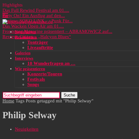
Highlights
Das Full Rewind Festival am 01....
Party On! Ein Ausflug auf den...
Review: SOKO LiNX – „Punk Für...
Das Wacken Open Air am 01....
Frontstage Magazine präsentiert – ABRAMOWICZ auf...
Neuigkeiten
Review: Citizen – „Halcyon Blues“
Rezensionen
Tonträger
Liveauftritte
Galerien
Interviews
10 Wunderfragen an …
Wir präsentieren
Konzerte/Touren
Festivals
Songs
Suche
Home
Tags
Posts getagged mit "Philip Selway"
Philip Selway
Neuigkeiten