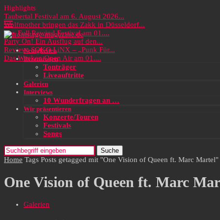
Highlights
Taubertal Festival am 6. August 2026...
Wolfmother bringen das Zakk in Düsseldorf...
Das Full Rewind Festival am 01....
Party On! Ein Ausflug auf den...
Review: SOKO LiNX – „Punk Für...
Neuigkeiten
Das Wacken Open Air am 01....
Rezensionen
Tonträger
Liveauftritte
Galerien
Interviews
10 Wunderfragen an …
Wir präsentieren
Konzerte/Touren
Festivals
Songs
Suche
Home
Tags
Posts getagged mit "One Vision of Queen ft. Marc Martel"
One Vision of Queen ft. Marc Mar
Galerien