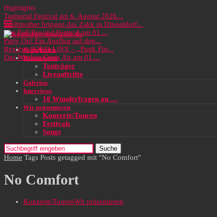
Highlights
Taubertal Festival am 6. August 2026...
Wolfmother bringen das Zakk in Düsseldorf...
Das Full Rewind Festival am 01....
Party On! Ein Ausflug auf den...
Review: SOKO LiNX – „Punk Für...
Neuigkeiten
Das Wacken Open Air am 01....
Rezensionen
Tonträger
Liveauftritte
Galerien
Interviews
10 Wunderfragen an …
Wir präsentieren
Konzerte/Touren
Festivals
Songs
Suche
Home
Tags
Posts getagged mit "No Comfort"
No Comfort
Konzerte/Touren
Wir präsentieren