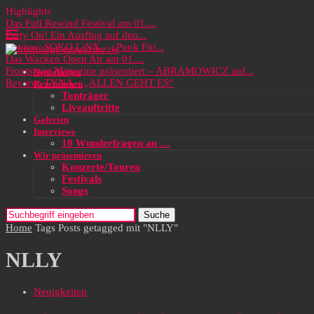
Highlights
Das Full Rewind Festival am 01....
Party On! Ein Ausflug auf den...
Review: SOKO LiNX – „Punk Für...
Das Wacken Open Air am 01....
Frontstage Magazine präsentiert – ABRAMOWICZ auf...
Neuigkeiten
Review: TYNA – „ALLEN GEHT ES“
Rezensionen
Tonträger
Liveauftritte
Galerien
Interviews
10 Wunderfragen an …
Wir präsentieren
Konzerte/Touren
Festivals
Songs
Suche
Home
Tags
Posts getagged mit "NLLY"
NLLY
Neuigkeiten