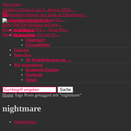
Highlights
Taubertal Festival am 6. August 2026...
Wolfmother bringen das Zakk in Düsseldorf...
Das Full Rewind Festival am 01....
Party On! Ein Ausflug auf den...
Review: SOKO LiNX – „Punk Für...
Neuigkeiten
Das Wacken Open Air am 01....
Rezensionen
Tonträger
Liveauftritte
Galerien
Interviews
10 Wunderfragen an …
Wir präsentieren
Konzerte/Touren
Festivals
Songs
Suche
Home
Tags
Posts getagged mit "nightmare"
nightmare
Neuigkeiten