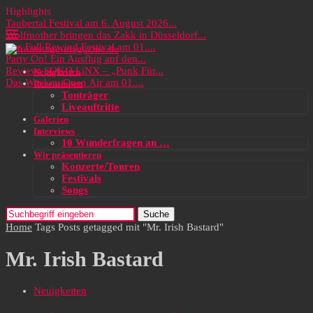
Highlights
Taubertal Festival am 6. August 2026...
Wolfmother bringen das Zakk in Düsseldorf...
Das Full Rewind Festival am 01....
Party On! Ein Ausflug auf den...
Review: SOKO LiNX – „Punk Für...
Neuigkeiten
Das Wacken Open Air am 01....
Rezensionen
Tonträger
Liveauftritte
Galerien
Interviews
10 Wunderfragen an …
Wir präsentieren
Konzerte/Touren
Festivals
Songs
Suche
Home
Tags
Posts getagged mit "Mr. Irish Bastard"
Mr. Irish Bastard
Neuigkeiten