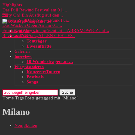
Highlights
Das Full Rewind Festival am 01....
Party On! Ein Ausflug auf den...
Review: SOKO LiNX – „Punk Für...
Das Wacken Open Air am 01....
Frontstage Magazine präsentiert – ABRAMOWICZ auf...
Neuigkeiten
Review: TYNA – „ALLEN GEHT ES“
Rezensionen
Tonträger
Liveauftritte
Galerien
Interviews
10 Wunderfragen an …
Wir präsentieren
Konzerte/Touren
Festivals
Songs
Suche
Home
Tags
Posts getagged mit "Milano"
Milano
Neuigkeiten