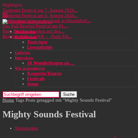
Highlights
Taubertal Festival am 7. August 2026...
Taubertal Festival am 6. August 2026...
Wolfmother bringen das Zakk in Düsseldorf...
Das Full Rewind Festival am 01....
Party On! Ein Ausflug auf den...
Neuigkeiten
Review: SOKO LiNX – „Punk Für...
Rezensionen
Tonträger
Liveauftritte
Galerien
Interviews
10 Wunderfragen an …
Wir präsentieren
Konzerte/Touren
Festivals
Songs
Suche
Home
Tags
Posts getagged mit "Mighty Sounds Festival"
Mighty Sounds Festival
Neuigkeiten