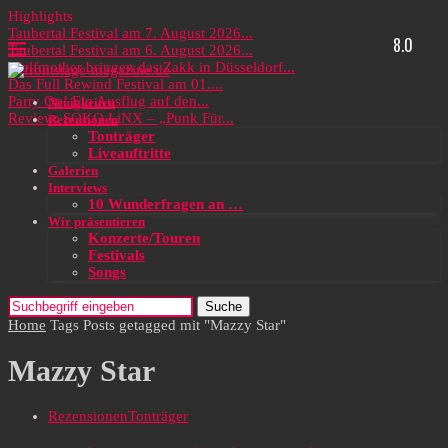
Highlights
Taubertal Festival am 7. August 2026...
8.0
Taubertal Festival am 6. August 2026...
Wolfmother bringen das Zakk in Düsseldorf...
Das Full Rewind Festival am 01....
Party On! Ein Ausflug auf den...
Neuigkeiten
Review: SOKO LiNX – „Punk Für...
Rezensionen
Tonträger
Liveauftritte
Galerien
Interviews
10 Wunderfragen an …
Wir präsentieren
Konzerte/Touren
Festivals
Songs
Suche
Home
Tags
Posts getagged mit "Mazzy Star"
Mazzy Star
Rezensionen
Tonträger