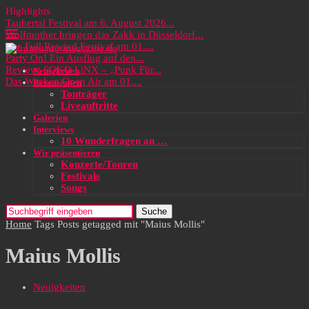
Highlights
Taubertal Festival am 6. August 2026...
Wolfmother bringen das Zakk in Düsseldorf...
Das Full Rewind Festival am 01....
Party On! Ein Ausflug auf den...
Review: SOKO LiNX – „Punk Für...
Neuigkeiten
Das Wacken Open Air am 01....
Rezensionen
Tonträger
Liveauftritte
Galerien
Interviews
10 Wunderfragen an …
Wir präsentieren
Konzerte/Touren
Festivals
Songs
Suche
Home
Tags
Posts getagged mit "Maius Mollis"
Maius Mollis
Neuigkeiten