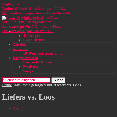
Highlights
Taubertal Festival am 6. August 2026...
Wolfmother bringen das Zakk in Düsseldorf...
Das Full Rewind Festival am 01....
Party On! Ein Ausflug auf den...
Review: SOKO LiNX – „Punk Für...
Neuigkeiten
Das Wacken Open Air am 01....
Rezensionen
Tonträger
Liveauftritte
Galerien
Interviews
10 Wunderfragen an …
Wir präsentieren
Konzerte/Touren
Festivals
Songs
Suche
Home
Tags
Posts getagged mit "Liefers vs. Loos"
Liefers vs. Loos
Neuigkeiten