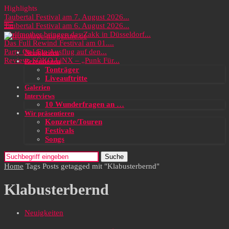
Highlights
Taubertal Festival am 7. August 2026...
Taubertal Festival am 6. August 2026...
Wolfmother bringen das Zakk in Düsseldorf...
Das Full Rewind Festival am 01....
Party On! Ein Ausflug auf den...
Neuigkeiten
Review: SOKO LiNX – „Punk Für...
Rezensionen
Tonträger
Liveauftritte
Galerien
Interviews
10 Wunderfragen an …
Wir präsentieren
Konzerte/Touren
Festivals
Songs
Suche
Home
Tags
Posts getagged mit "Klabusterbernd"
Klabusterbernd
Neuigkeiten