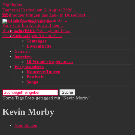
Highlights
Taubertal Festival am 6. August 2026...
Wolfmother bringen das Zakk in Düsseldorf...
Das Full Rewind Festival am 01....
Party On! Ein Ausflug auf den...
Review: SOKO LiNX – „Punk Für...
Neuigkeiten
Das Wacken Open Air am 01....
Rezensionen
Tonträger
Liveauftritte
Galerien
Interviews
10 Wunderfragen an …
Wir präsentieren
Konzerte/Touren
Festivals
Songs
Suche
Home
Tags
Posts getagged mit "Kevin Morby"
Kevin Morby
Neuigkeiten