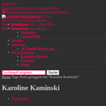
Highlights
Taubertal Festival am 6. August 2026...
Wolfmother bringen das Zakk in Düsseldorf...
Das Full Rewind Festival am 01....
Party On! Ein Ausflug auf den...
Review: SOKO LiNX – „Punk Für...
Neuigkeiten
Das Wacken Open Air am 01....
Rezensionen
Tonträger
Liveauftritte
Galerien
Interviews
10 Wunderfragen an …
Wir präsentieren
Konzerte/Touren
Festivals
Songs
Suche
Home
Tags
Posts getagged mit "Karoline Kaminski"
Karoline Kaminski
Neuigkeiten