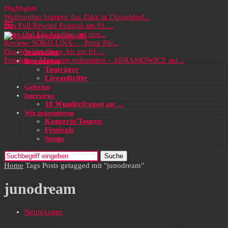
Highlights
Wolfmother bringen das Zakk in Düsseldorf...
Das Full Rewind Festival am 01....
Party On! Ein Ausflug auf den...
Review: SOKO LiNX – „Punk Für...
Das Wacken Open Air am 01....
Neuigkeiten
Frontstage Magazine präsentiert – ABRAMOWICZ auf...
Rezensionen
Tonträger
Liveauftritte
Galerien
Interviews
10 Wunderfragen an …
Wir präsentieren
Konzerte/Touren
Festivals
Songs
Suche
Home
Tags
Posts getagged mit "junodream"
junodream
Neuigkeiten