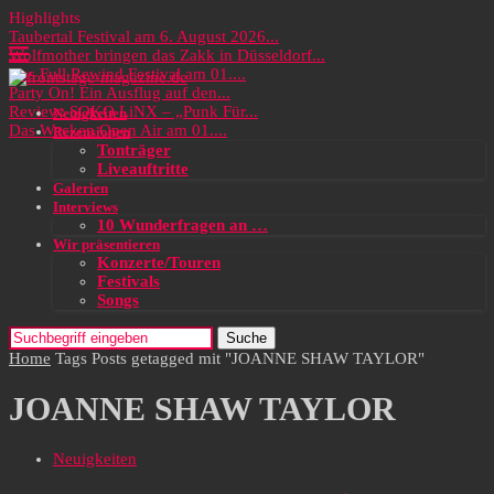
Highlights
Taubertal Festival am 6. August 2026...
Wolfmother bringen das Zakk in Düsseldorf...
Das Full Rewind Festival am 01....
Party On! Ein Ausflug auf den...
Review: SOKO LiNX – „Punk Für...
Neuigkeiten
Das Wacken Open Air am 01....
Rezensionen
Tonträger
Liveauftritte
Galerien
Interviews
10 Wunderfragen an …
Wir präsentieren
Konzerte/Touren
Festivals
Songs
Suche
Home
Tags
Posts getagged mit "JOANNE SHAW TAYLOR"
JOANNE SHAW TAYLOR
Neuigkeiten