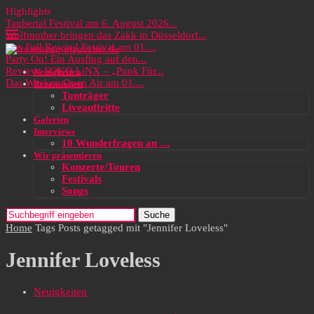
Highlights
Taubertal Festival am 6. August 2026...
Wolfmother bringen das Zakk in Düsseldorf...
Das Full Rewind Festival am 01....
Party On! Ein Ausflug auf den...
Review: SOKO LiNX – „Punk Für...
Neuigkeiten
Das Wacken Open Air am 01....
Rezensionen
Tonträger
Liveauftritte
Galerien
Interviews
10 Wunderfragen an …
Wir präsentieren
Konzerte/Touren
Festivals
Songs
Suche
Home
Tags
Posts getagged mit "Jennifer Loveless"
Jennifer Loveless
Neuigkeiten