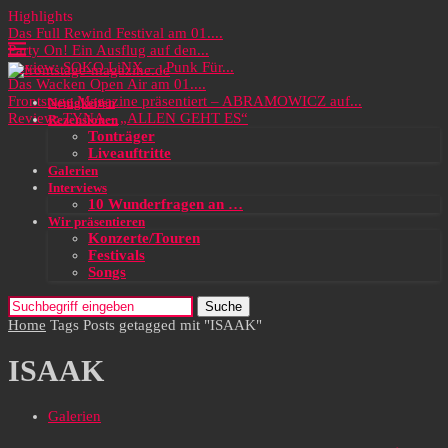
Highlights
Das Full Rewind Festival am 01....
Party On! Ein Ausflug auf den...
Review: SOKO LiNX – „Punk Für...
Das Wacken Open Air am 01....
Frontstage Magazine präsentiert – ABRAMOWICZ auf...
Neuigkeiten
Review: TYNA – „ALLEN GEHT ES“
Rezensionen
Tonträger
Liveauftritte
Galerien
Interviews
10 Wunderfragen an …
Wir präsentieren
Konzerte/Touren
Festivals
Songs
Suche
Home
Tags
Posts getagged mit "ISAAK"
ISAAK
Galerien