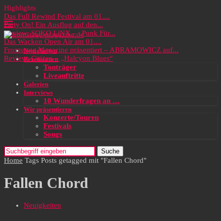
Highlights
Das Full Rewind Festival am 01....
Party On! Ein Ausflug auf den...
Review: SOKO LiNX – „Punk Für...
Das Wacken Open Air am 01....
Frontstage Magazine präsentiert – ABRAMOWICZ auf...
Neuigkeiten
Review: Citizen – „Halcyon Blues“
Rezensionen
Tonträger
Liveauftritte
Galerien
Interviews
10 Wunderfragen an …
Wir präsentieren
Konzerte/Touren
Festivals
Songs
Suche
Home
Tags
Posts getagged mit "Fallen Chord"
Fallen Chord
Neuigkeiten