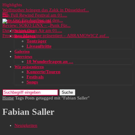
Highlights
Wolfmother bringen das Zakk in Düsseldorf...
Das Full Rewind Festival am 01....
Party On! Ein Ausflug auf den...
Review: SOKO LiNX – „Punk Für...
Das Wacken Open Air am 01....
Neuigkeiten
Frontstage Magazine präsentiert – ABRAMOWICZ auf...
Rezensionen
Tonträger
Liveauftritte
Galerien
Interviews
10 Wunderfragen an …
Wir präsentieren
Konzerte/Touren
Festivals
Songs
Suche
Home
Tags
Posts getagged mit "Fabian Saller"
Fabian Saller
Neuigkeiten