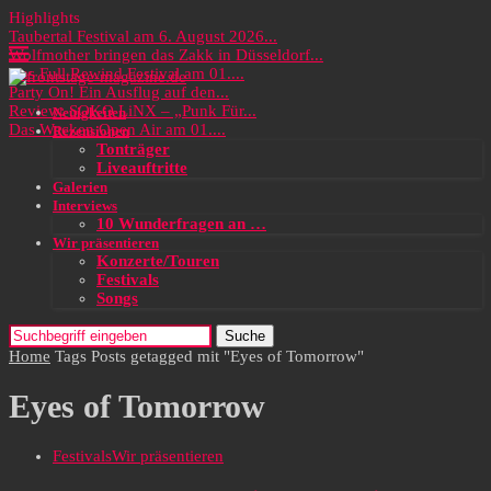
Highlights
Taubertal Festival am 6. August 2026...
Wolfmother bringen das Zakk in Düsseldorf...
Das Full Rewind Festival am 01....
Party On! Ein Ausflug auf den...
Review: SOKO LiNX – „Punk Für...
Neuigkeiten
Das Wacken Open Air am 01....
Rezensionen
Tonträger
Liveauftritte
Galerien
Interviews
10 Wunderfragen an …
Wir präsentieren
Konzerte/Touren
Festivals
Songs
Suche
Home
Tags
Posts getagged mit "Eyes of Tomorrow"
Eyes of Tomorrow
Festivals
Wir präsentieren