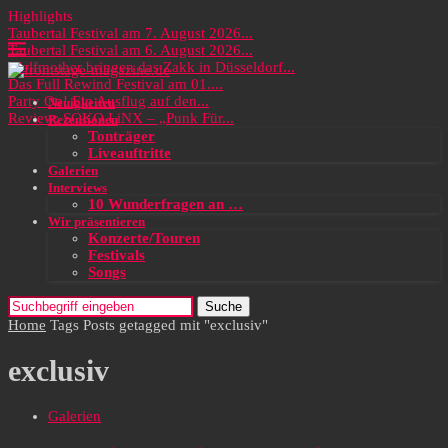
Highlights
Taubertal Festival am 7. August 2026...
Taubertal Festival am 6. August 2026...
Wolfmother bringen das Zakk in Düsseldorf...
Das Full Rewind Festival am 01....
Party On! Ein Ausflug auf den...
Neuigkeiten
Review: SOKO LiNX – „Punk Für...
Rezensionen
Tonträger
Liveauftritte
Galerien
Interviews
10 Wunderfragen an …
Wir präsentieren
Konzerte/Touren
Festivals
Songs
Suche
Home
Tags
Posts getagged mit "exclusiv"
exclusiv
Galerien