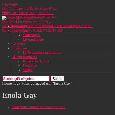
Highlights
Das Full Rewind Festival am 01....
Party On! Ein Ausflug auf den...
Review: SOKO LiNX – „Punk Für...
Das Wacken Open Air am 01....
Frontstage Magazine präsentiert – ABRAMOWICZ auf...
Neuigkeiten
Review: TYNA – „ALLEN GEHT ES“
Rezensionen
Tonträger
Liveauftritte
Galerien
Interviews
10 Wunderfragen an …
Wir präsentieren
Konzerte/Touren
Festivals
Songs
Suche
Home
Tags
Posts getagged mit "Enola Gay"
Enola Gay
Konzerte/Touren
Wir präsentieren