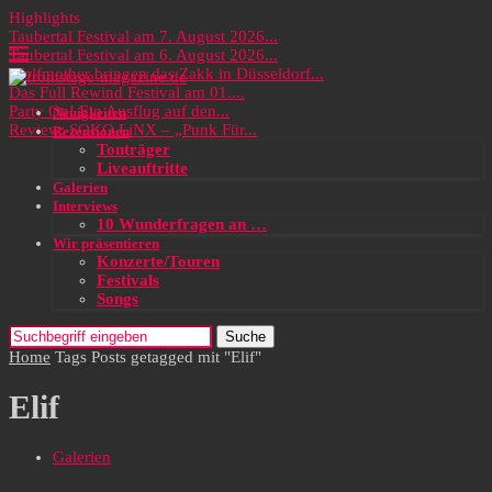
Highlights
Taubertal Festival am 7. August 2026...
Taubertal Festival am 6. August 2026...
Wolfmother bringen das Zakk in Düsseldorf...
Das Full Rewind Festival am 01....
Party On! Ein Ausflug auf den...
Neuigkeiten
Review: SOKO LiNX – „Punk Für...
Rezensionen
Tonträger
Liveauftritte
Galerien
Interviews
10 Wunderfragen an …
Wir präsentieren
Konzerte/Touren
Festivals
Songs
Suche
Home
Tags
Posts getagged mit "Elif"
Elif
Galerien