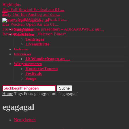
Highlights
Das Full Rewind Festival am 01....
Party On! Ein Ausflug auf den...
Review: SOKO LiNX – „Punk Für...
Das Wacken Open Air am 01....
Frontstage Magazine präsentiert – ABRAMOWICZ auf...
Neuigkeiten
Review: Citizen – „Halcyon Blues“
Rezensionen
Tonträger
Liveauftritte
Galerien
Interviews
10 Wunderfragen an …
Wir präsentieren
Konzerte/Touren
Festivals
Songs
Suche
Home
Tags
Posts getagged mit "egagagal"
egagagal
Neuigkeiten