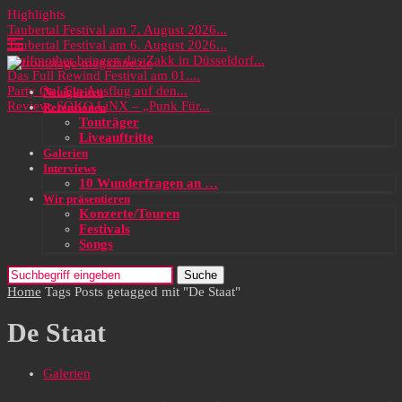
Highlights
Taubertal Festival am 7. August 2026...
Taubertal Festival am 6. August 2026...
Wolfmother bringen das Zakk in Düsseldorf...
Das Full Rewind Festival am 01....
Party On! Ein Ausflug auf den...
Neuigkeiten
Review: SOKO LiNX – „Punk Für...
Rezensionen
Tonträger
Liveauftritte
Galerien
Interviews
10 Wunderfragen an …
Wir präsentieren
Konzerte/Touren
Festivals
Songs
Suche
Home
Tags
Posts getagged mit "De Staat"
De Staat
Galerien