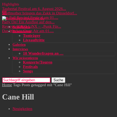
Highlights
Taubertal Festival am 6. August 2026...
Wolfmother bringen das Zakk in Düsseldorf...
Das Full Rewind Festival am 01....
Party On! Ein Ausflug auf den...
Review: SOKO LiNX – „Punk Für...
Neuigkeiten
Das Wacken Open Air am 01....
Rezensionen
Tonträger
Liveauftritte
Galerien
Interviews
10 Wunderfragen an …
Wir präsentieren
Konzerte/Touren
Festivals
Songs
Suche
Home
Tags
Posts getagged mit "Cane Hill"
Cane Hill
Neuigkeiten