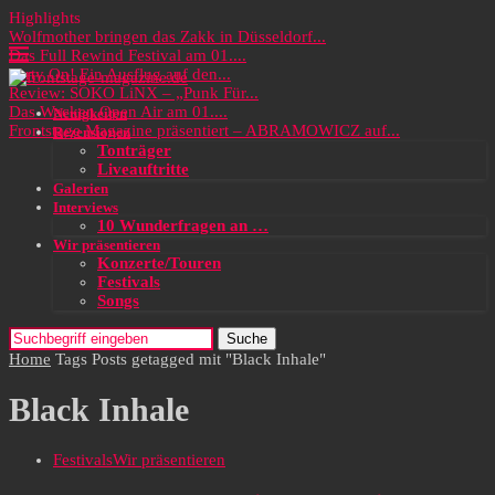
Highlights
Wolfmother bringen das Zakk in Düsseldorf...
Das Full Rewind Festival am 01....
Party On! Ein Ausflug auf den...
Review: SOKO LiNX – „Punk Für...
Das Wacken Open Air am 01....
Neuigkeiten
Frontstage Magazine präsentiert – ABRAMOWICZ auf...
Rezensionen
Tonträger
Liveauftritte
Galerien
Interviews
10 Wunderfragen an …
Wir präsentieren
Konzerte/Touren
Festivals
Songs
Suche
Home
Tags
Posts getagged mit "Black Inhale"
Black Inhale
Festivals
Wir präsentieren