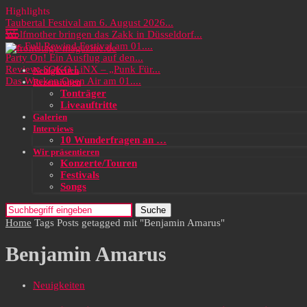
Highlights
Taubertal Festival am 6. August 2026...
Wolfmother bringen das Zakk in Düsseldorf...
Das Full Rewind Festival am 01....
Party On! Ein Ausflug auf den...
Review: SOKO LiNX – „Punk Für...
Neuigkeiten
Das Wacken Open Air am 01....
Rezensionen
Tonträger
Liveauftritte
Galerien
Interviews
10 Wunderfragen an …
Wir präsentieren
Konzerte/Touren
Festivals
Songs
Suche
Home
Tags
Posts getagged mit "Benjamin Amarus"
Benjamin Amarus
Neuigkeiten