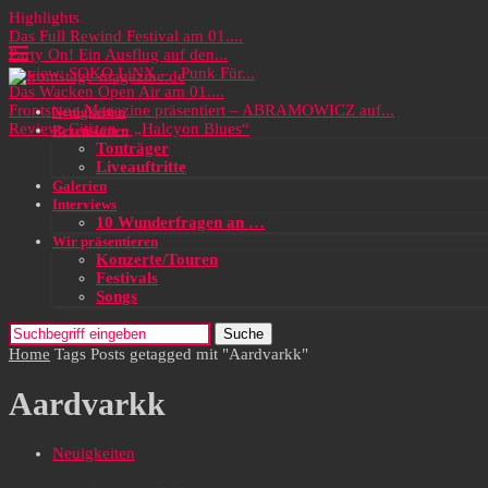
Highlights
Das Full Rewind Festival am 01....
Party On! Ein Ausflug auf den...
Review: SOKO LiNX – „Punk Für...
Das Wacken Open Air am 01....
Frontstage Magazine präsentiert – ABRAMOWICZ auf...
Neuigkeiten
Review: Citizen – „Halcyon Blues“
Rezensionen
Tonträger
Liveauftritte
Galerien
Interviews
10 Wunderfragen an …
Wir präsentieren
Konzerte/Touren
Festivals
Songs
Suche
Home
Tags
Posts getagged mit "Aardvarkk"
Aardvarkk
Neuigkeiten