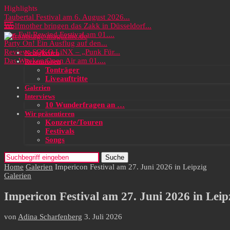
Highlights
Taubertal Festival am 6. August 2026...
Wolfmother bringen das Zakk in Düsseldorf...
Das Full Rewind Festival am 01....
Party On! Ein Ausflug auf den...
Review: SOKO LiNX – „Punk Für...
Neuigkeiten
Das Wacken Open Air am 01....
Rezensionen
Tonträger
Liveauftritte
Galerien
Interviews
10 Wunderfragen an …
Wir präsentieren
Konzerte/Touren
Festivals
Songs
Suche
Home
Galerien
Impericon Festival am 27. Juni 2026 in Leipzig
Galerien
Impericon Festival am 27. Juni 2026 in Leip
von
Adina Scharfenberg
3. Juli 2026