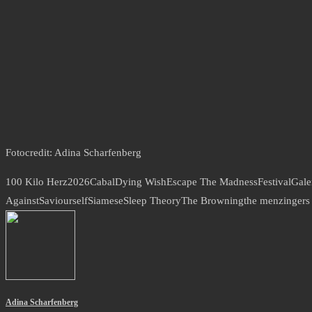
Fotocredit: Adina Scharfenberg
100 Kilo Herz
2026
Cabal
Dying Wish
Escape The Madness
Festival
Gale
Against
Saviourself
Siamese
Sleep Theory
The Browning
the menzingers
Adina Scharfenberg