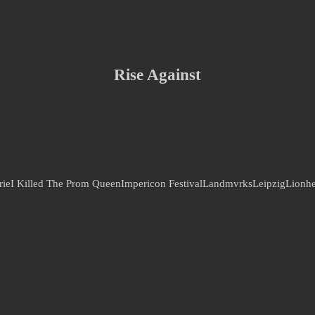
Rise Against
rie
I Killed The Prom Queen
Impericon Festival
Landmvrks
Leipzig
Lionhe