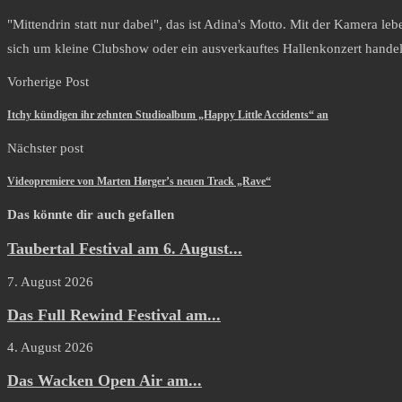
"Mittendrin statt nur dabei", das ist Adina's Motto. Mit der Kamera le
sich um kleine Clubshow oder ein ausverkauftes Hallenkonzert handel
Vorherige Post
Itchy kündigen ihr zehnten Studioalbum „Happy Little Accidents“ an
Nächster post
Videopremiere von Marten Hørger’s neuen Track „Rave“
Das könnte dir auch gefallen
Taubertal Festival am 6. August...
7. August 2026
Das Full Rewind Festival am...
4. August 2026
Das Wacken Open Air am...